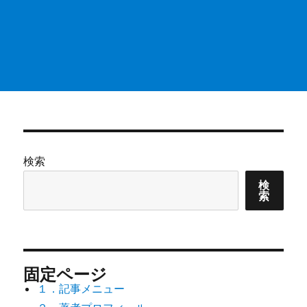
検索
検
索
固定ページ
１．記事メニュー