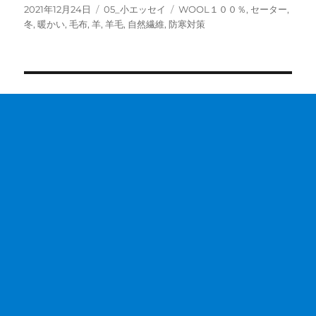
投
カ
タ
2021年12月24日
05_小エッセイ
WOOL１００％
,
セーター
,
稿
テ
グ
冬
,
暖かい
,
毛布
,
羊
,
羊毛
,
自然繊維
,
防寒対策
日:
ゴ
リ
ー