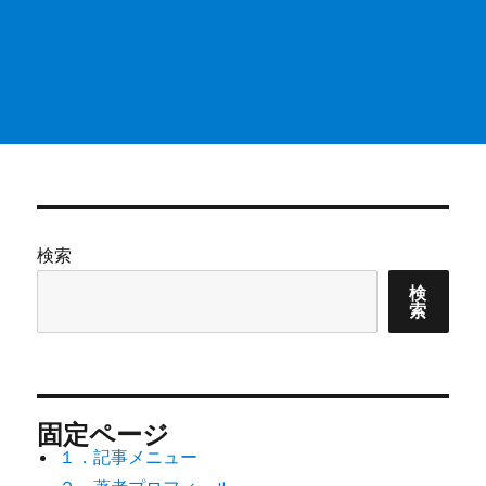
検索
検
索
固定ページ
１．記事メニュー