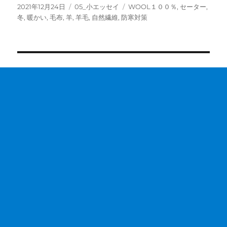
投
カ
タ
2021年12月24日
05_小エッセイ
WOOL１００％
,
セーター
,
稿
テ
グ
冬
,
暖かい
,
毛布
,
羊
,
羊毛
,
自然繊維
,
防寒対策
日:
ゴ
リ
ー