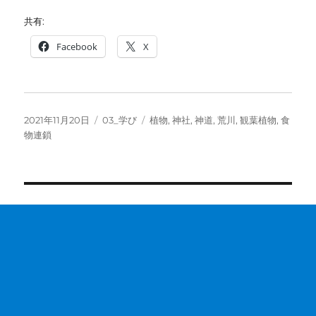
共有:
Facebook
X
投
カ
タ
2021年11月20日
03_学び
植物
,
神社
,
神道
,
荒川
,
観葉植物
,
食
稿
テ
グ
物連鎖
日:
ゴ
リ
ー